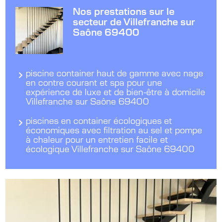
Nos prestations sur le
secteur de Villefranche sur
Saône 69400
piscine container haut de gamme avec nage
en contre courant et spa pour une
expérience de luxe et de bien-être à domicile
Villefranche sur Saône 69400
piscines en container écologiques et
économiques avec filtration au sel et pompe
à chaleur pour un entretien facile et
écologique Villefranche sur Saône 69400