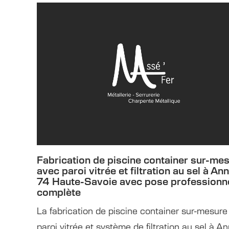
Fabrication de piscine container sur-me
avec paroi vitrée et filtration au sel à An
74 Haute-Savoie avec pose professionne
complète
La fabrication de piscine container sur-mesur
paroi vitrée et système de filtration au sel à A