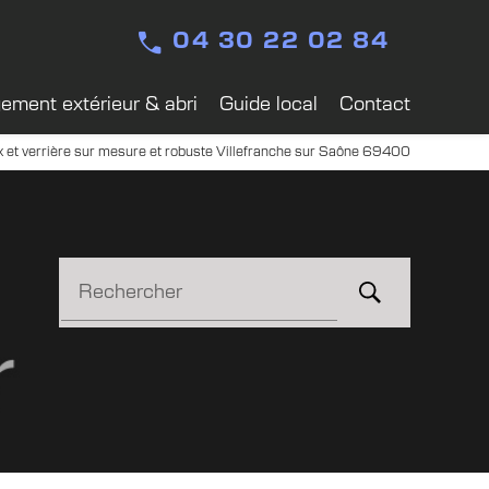
04 30 22 02 84
ment extérieur & abri
Guide local
Contact
ox et verrière sur mesure et robuste Villefranche sur Saône 69400
Rechercher