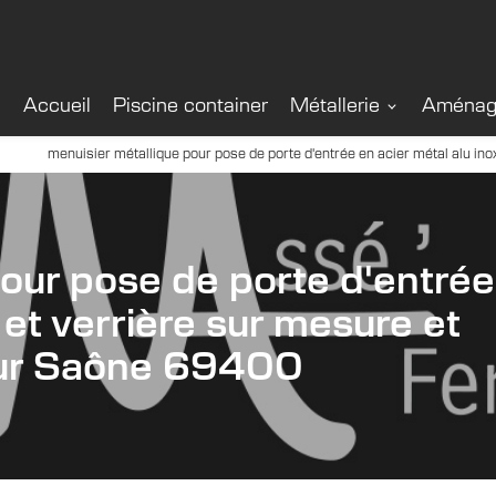
Accueil
Piscine container
Métallerie
Aménage
menuisier métallique pour pose de porte d'entrée en acier métal alu in
pour pose de porte d'entrée
 et verrière sur mesure et
 sur Saône 69400