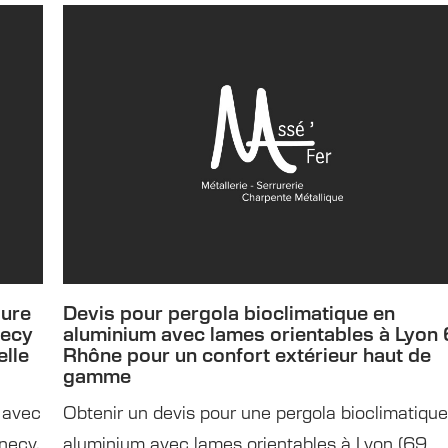
sure
Devis pour pergola bioclimatique en
necy
aluminium avec lames orientables à Lyon
lle
Rhône pour un confort extérieur haut de
gamme
e avec
Obtenir un devis pour une pergola bioclimatiqu
nnecy,
aluminium avec lames orientables à Lyon (69