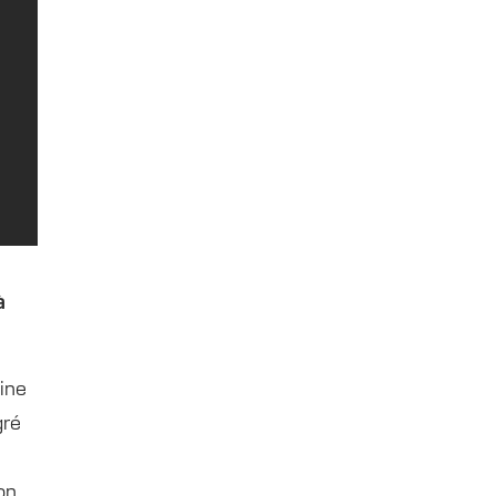
à
ine
gré
on