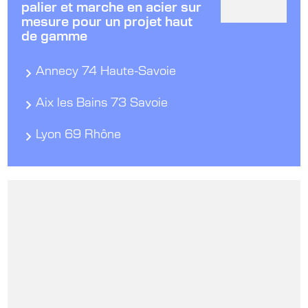
palier et marche en acier sur
mesure pour un projet haut
de gamme
Annecy 74 Haute-Savoie
Aix les Bains 73 Savoie
Lyon 69 Rhône