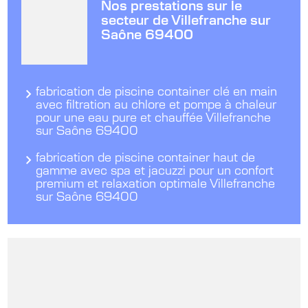
Nos prestations sur le
secteur de Villefranche sur
Saône 69400
fabrication de piscine container clé en main
avec filtration au chlore et pompe à chaleur
pour une eau pure et chauffée Villefranche
sur Saône 69400
fabrication de piscine container haut de
gamme avec spa et jacuzzi pour un confort
premium et relaxation optimale Villefranche
sur Saône 69400